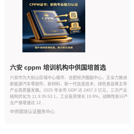
六安 cppm 培训机构中供国培首选
六安作为大别山区域中心城市、合肥经济圈副中心，正全力推进
新能源汽车零部件、新材料、新一代信息技术、绿色食品等主导
产业高质量发展。2025 年全市 GDP 达 2407.3 亿元，三次产业
结构优化为 11.9:35:53.1，工业投资增长 19.8%，战略性新兴产
业产值增速达 12...
中供国培认证服务中心