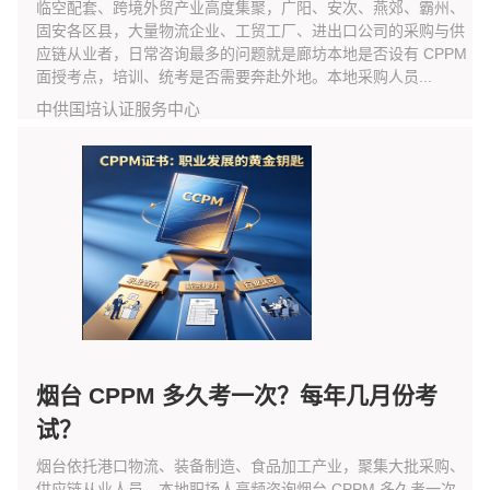
临空配套、跨境外贸产业高度集聚，广阳、安次、燕郊、霸州、
固安各区县，大量物流企业、工贸工厂、进出口公司的采购与供
应链从业者，日常咨询最多的问题就是廊坊本地是否设有 CPPM
面授考点，培训、统考是否需要奔赴外地。本地采购人员...
中供国培认证服务中心
烟台 CPPM 多久考一次？每年几月份考
试？
烟台依托港口物流、装备制造、食品加工产业，聚集大批采购、
供应链从业人员，本地职场人高频咨询烟台 CPPM 多久考一次、