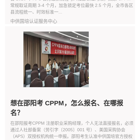
常规取证周期 3-4 个月，加急锁定考位最快 2.5 个月，全市各区
县流程统一、时效标准一...
中供国培认证服务中心
想在邵阳考 CPPM，怎么报名、在哪报
名？
在邵阳报考CPPM 注册职业采购经理，个人无法直接报名，必须
通过人社部备案（劳引字〔2005〕001 号）、美国采购协会
（APS）双授权机构统一申报。邵阳考生认准中供国培官方授权