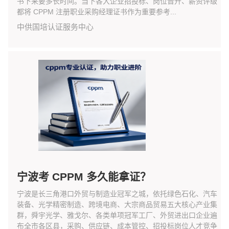
书下来要多长时间。当下各大企业招投标、岗位晋升、薪资评级
都将 CPPM 注册职业采购经理证书作为重要参考...
中供国培认证服务中心
宁波考 CPPM 多久能拿证？
宁波是长三角港口外贸与制造业冠军之城，依托绿色石化、汽车
装备、光学精密制造、跨境电商、大宗商品贸易五大核心产业集
群，舜宇光学、雅戈尔、各类单项冠军工厂、外贸进出口企业遍
布全市各区县，采购、供应链、成本管控、招投标岗位人才竞争