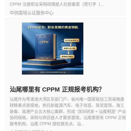
CPPM 注册职业采购经理是人社部备案（劳引字〔...
中供国培认证服务中心
汕尾哪里有 CPPM 正规报考机构？
汕尾作为粤港澳大湾区东部门户、省内唯一国家级加工贸易梯度
转移重点承接地，依托新能源汽车、电子信息、珠宝首饰、海工
装备、临港产业五大核心集群，形成 “深圳研发 + 汕尾制造” 产业
协同格局，采购与供应链人才需求激增。汕尾哪里有 CPPM 正规
报考机构、汕尾 CPPM 授权报名点、汕...