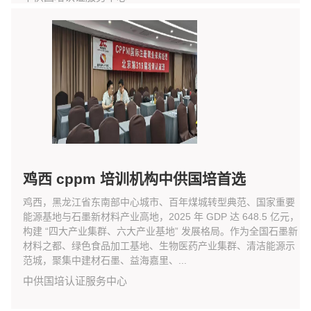
鸡西 cppm 培训机构中供国培首选
鸡西，黑龙江省东南部中心城市、百年煤城转型典范、国家重要
能源基地与石墨新材料产业高地，2025 年 GDP 达 648.5 亿元，
构建 “四大产业集群、六大产业基地” 发展格局。作为全国石墨新
材料之都、绿色食品加工基地、生物医药产业集群、清洁能源示
范城，聚集中建材石墨、益海嘉里、...
中供国培认证服务中心