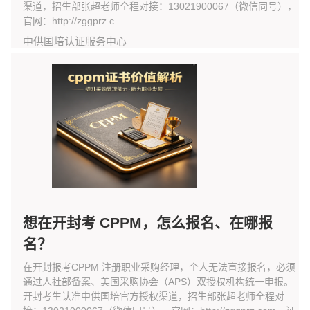
渠道，招生部张超老师全程对接：13021900067（微信同号），
官网：http://zggprz.c...
中供国培认证服务中心
想在开封考 CPPM，怎么报名、在哪报
名？
在开封报考CPPM 注册职业采购经理，个人无法直接报名，必须
通过人社部备案、美国采购协会（APS）双授权机构统一申报。
开封考生认准中供国培官方授权渠道，招生部张超老师全程对