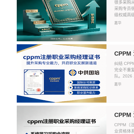
很多采购
采购专员
级权威高级采
嘉华
CPPM
纠结 CP
完全不重
队。2026 .
嘉华
CPPM
CPPM（
业资格体系