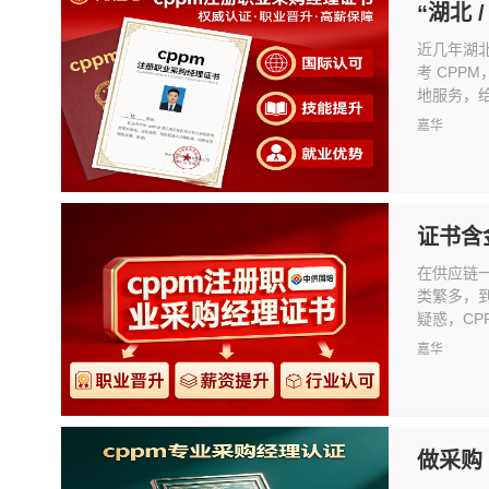
“湖北 
近几年湖
考 CPP
地服务，给湖
嘉华
证书含
在供应链
类繁多，
疑惑，CPP
嘉华
做采购