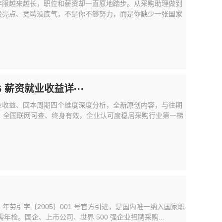
年限越来越长，职位和薪资却一直原地踏步。从采购助理做到
没亮点、竞聘没底气，不是你不够努力，而是你缺少一张国家
 薪资就业收益详···
、就业收益、回本周期四个维度深度分析，全新原创内容，与往期
书，全国联网可查、终身有效，企业认可度稳居采购行业第一梯
5 年劳引字〔2005〕001 号官方引进，是国内唯一纳入国家职
检。国企、上市公司、世界 500 强企业招聘采购...