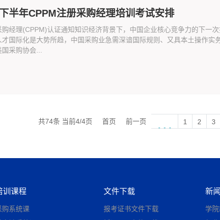
2年下半年CPPM注册采购经理培训考试安排
采购经理(CPPM)认证通知知识经济背景下，中国企业核心竞争力的下一
人才国际化是大势所趋，中国采购业急需深谙国际规则、又具本土操作实务
国采购协会...
共74条 当前4/4页
首页
前一页
1
2
3
···
培训课程
文件下载
新
采购系统课
报考证书文件下载
学院