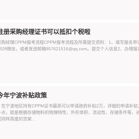
M注册采购经理证书可以抵扣个税啦
购经理CPPM报考流程CPPM报考流程及所需提交资料：1、填写报名申请表AP
090828微信，或者发送邮箱857621516@qq.com。提交个人信息2、
M今年宁波补贴政策
：在宁波地区持有CPPM证书最高可以申请政府补贴2万，详细的申请补
一点，就是根据存储物料的物理特性、外形体积、流动性、存储条件等，
同样高度的货架...