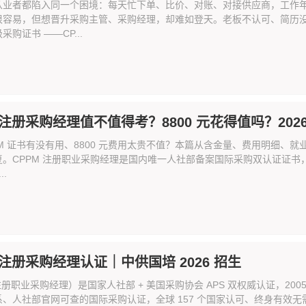
从业者都陷入同一个困境：每天忙下单、比价、对账、对接供应商，工作
很容易，但想晋升采购主管、采购经理，却难如登天。老板不认可、简历
购证书 ——CP...
 注册采购经理值不值得考？8800 元花得值吗？2026
PM 证书有没有用、8800 元费用太贵不值？本篇从含金量、费用明细
复。CPPM 注册职业采购经理是国内唯一人社部备案国际采购双认证证
..
 注册采购经理认证｜中供国培 2026 招生
注册职业采购经理）是国家人社部 + 美国采购协会 APS 双权威认证，200
、人社部官网可查的国际采购认证，全球 157 个国家认可、终身有效无需年