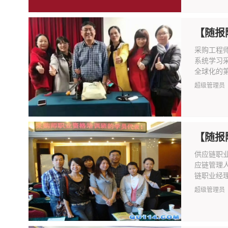
【随报
采购工程
系统学习
全球化的第
超级管理员
【随报
供应链职
应链管理
链职业经理
超级管理员