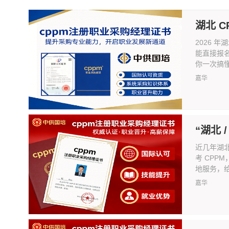
湖北 C
2026 
能直接报
你一次搞懂
嘉华
“湖北 
近几年湖
考 CPP
地服务，给湖
嘉华