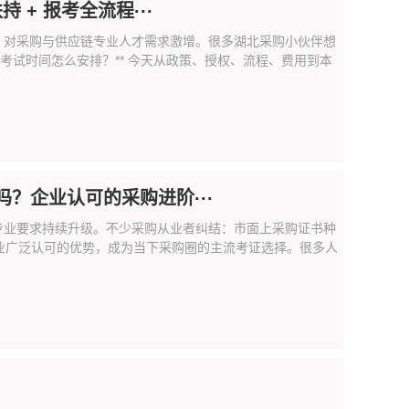
 + 报考全流程···
，对采购与供应链专业人才需求激增。很多湖北采购小伙伴想
 年考试时间怎么安排？** 今天从政策、授权、流程、费用到本
吗？企业认可的采购进阶···
专业要求持续升级。不少采购从业者纠结：市面上采购证书种
企业广泛认可的优势，成为当下采购圈的主流考证选择。很多人