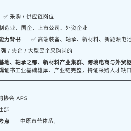
✅ 采购 / 供应链岗位
 制造业、国企、上市公司、外资企业
能力背书
✅ 高端装备、轴承、新材料、新能源电
 强 / 央企 / 大型民企采购岗的
基地、轴承之都、新材料产业集群、跨境电商与外贸
规证书
工业基础雄厚、产业链完整，持证采购人才缺
）
协会 APS
社部
考点
中原直营体系，