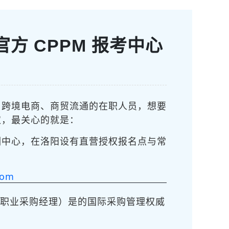
方 CPPM 报考中心
、跨境电商、商贸流通的在职人员，想要
取
，最关心的就是：
培训中心，在洛阳设有直营授权报名点与常
com
册职业采购经理）是
的国际采购管理权威