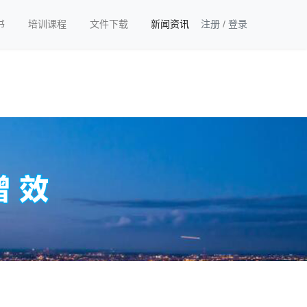
书
培训课程
文件下载
新闻资讯
注册
/
登录