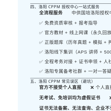
四、洛阳 CPPM 授权中心一站式服务
全流程服务
中供国培洛阳授权
✅ 免费资质审核 + 报考指导
✅ 官方教材 + 线上网课（永久回
✅ 正版题库（历年真题 + 模拟 +
✅ 洛阳线下集训（APS 讲师 + 5
✅ 全程考务对接 + 证书申领 + 
✅ 洛阳专属备考社群 + 一对一答
五、洛阳 CPPM 常见误区（避坑）
官方不接受个人直报
❌ 个人
无考试、免培训均为虚假证书
证书无法备案、无法查询、企业不