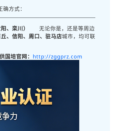
 正确方式：
汝阳、栾川）
无论你是
，还是
等周边
商丘、信阳、周口、驻马店
城市，均可联
供国培官网：
http://zggprz.com