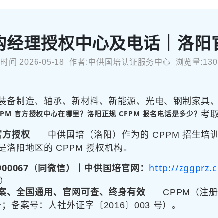
采购经理授权中心及电话｜洛阳官
时间:2026-05-18 作者:中供国培认证服务中心 浏览量:130
装备制造、轴承、新材料、新能源、光电、钢制家具
PPM 官方授权中心在哪里？洛阳正规 CPPM 报名电话是多少？
考
官方授权
中供国培（洛阳）作为
的 CPPM 招生
是洛阳地区
的 CPPM 授权机构。
900067（同微信）｜中供国培官网：
http://zggprz.
理）
案、全国通用、官网可查、终身有效
CPPM（注
号；备案号：人社外证字〔2016〕003 号）。