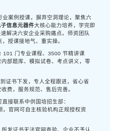
行业案例授课，摒弃空洞理论，聚焦
六
电子信息元器件
大核心能力培养，学完即
快速解决六安企业采购痛点。师资团队
特点，授课接地气、重实操。
01 门专业课程、3500 节精讲课
套内部题库、模拟试卷、考点讲义，零
试到证书下发，专人全程跟进，省心省
次收费，服务规范、售后完善。
可直接联系中供国培招生部
：
周期，官网可自主核验机构正规授权资
过，所发证书无法官网查验、企业不予认