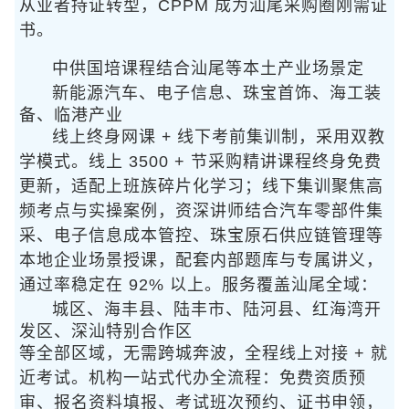
从业者持证转型，CPPM 成为汕尾采购圈刚需证
书。
中供国培课程结合汕尾
等本土产业场景定
新能源汽车、电子信息、珠宝首饰、海工装
备、临港产业
线上终身网课 + 线下考前集训
制，采用
双教
学模式。线上 3500 + 节采购精讲课程终身免费
更新，适配上班族碎片化学习；线下集训聚焦高
频考点与实操案例，资深讲师结合汽车零部件集
采、电子信息成本管控、珠宝原石供应链管理等
本地企业场景授课，配套内部题库与专属讲义，
通过率稳定在 92% 以上。服务覆盖汕尾全域：
城区、海丰县、陆丰市、陆河县、红海湾开
发区、深汕特别合作区
等全部区域，无需跨城奔波，全程线上对接 + 就
近考试。机构一站式代办全流程：免费资质预
审、报名资料填报、考试班次预约、证书申领，