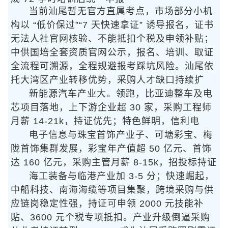
当前汕尾暂无官方直属考点，市场部分小机
构以 “低价保过”“7 天快速拿证” 诱导报名，证书
无法人社官网核验、不能抵扣个税及申领补贴；
中供国培全套资质官网公示，报名、培训、取证
全流程可溯源，全程规避报考踩坑风险。汕尾依
托大湾区产业转移优势，采购人才缺口持续扩
新能源汽车产业
大。
领跑，比亚迪整车及电
芯项目落地，上下游企业超 30 家，采购工程师
月薪 14-21k，持证优先；
特色鲜明，信利电
电子信息与珠宝首饰产业
子、可塘彩宝、梅
陇首饰集群发展，彩宝年产值超 50 亿元、首饰
达 160 亿元，采购主管月薪 8-15k，招投标持证
海工装备与临港产业
加 3-5 分；
快速崛起，
中船科技、南海海缆等项目集聚，跨境采购与供
应链岗稳定性强，持证可申领 2000 元技能补
贴、3600 元个税专项抵扣。产业升级倒逼采购