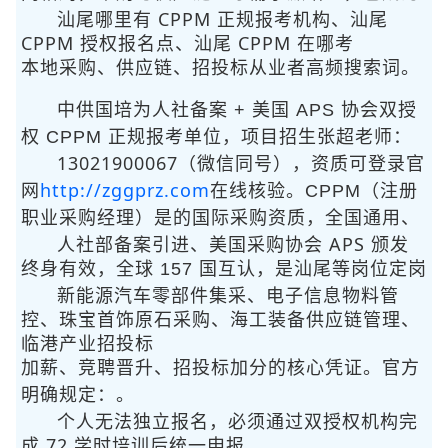
汕尾哪里有 CPPM 正规报考机构、汕尾
CPPM 授权报名点、汕尾 CPPM 在哪考
本地采购、供应链、招投标从业者高频搜索词。
中供国培为人社备案 + 美国 APS 协会双授
权 CPPM 正规报考单位，项目招生张超老师：
13021900067（微信同号）
，资质可登录官
http://zggprz.com
网
在线核验。CPPM（注册
职业采购经理）是
的国际采购资质，全国通用、
人社部备案引进、美国采购协会 APS 颁发
终身有效，全球 157 国互认，是汕尾
等岗位定岗
新能源汽车零部件集采、电子信息物料管
控、珠宝首饰原石采购、海工装备供应链管理、
临港产业招投标
加薪、竞聘晋升、招投标加分的核心凭证。官方
明确规定：
。
个人无法独立报名，必须通过双授权机构完
成 72 学时培训后统一申报