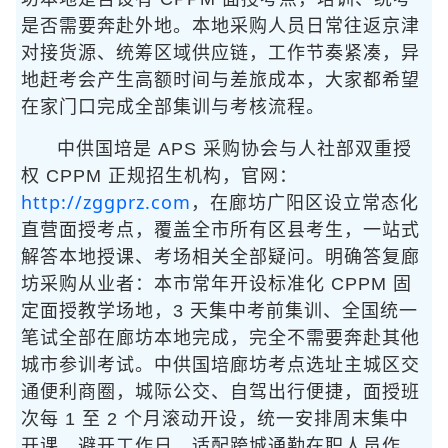
是否需要奔赴外地。本地采购人员日常往返京津
对接货源、统筹区域供应链，工作节奏紧凑，异
地赶考会产生高额时间与差旅成本，大家都希望
在家门口完成全部集训与考核流程。
中供国培是 APS 采购协会与人社部双重授
权 CPPM 正规招生机构，官网：
http://zggprz.com
，在廊坊广阳区设立常态化
直营面授考点，覆盖全市所有区县考生，一站式
解答本地授课、考场相关全部疑问。明确答复廊
坊采购从业者：本市常年开设标准化 CPPM 固
定面授教学场地，3 天集中考前集训、全国统一
笔试全部在廊坊本地完成，完全不需要奔赴其他
城市参训考试。中供国培廊坊考点选址主城区交
通便利商圈，城际公交、自驾出行便捷，面授班
次每 1 至 2 个月滚动开设，统一安排周末集中
开课，避开工作日，适配跨城通勤在职人员作