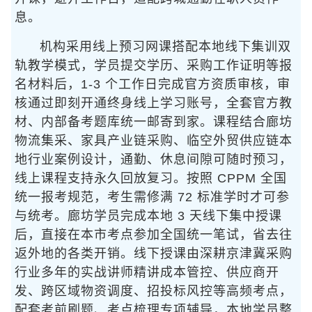
息。
机构采用线上预习网课搭配本地线下集训双
轨教学模式，学员提交学历、采购工作证明等报
名材料后，1-3 个工作日完成官方资质审核，审
核通过即刻开通终身线上学习账号，全套官方教
材、内部备考题库统一邮寄到家。课程结合廊坊
物流集采、家具产业链采购、临空外贸供应链本
地行业案例设计，通勤、休息间隙可随时预习，
线上课程支持永久回放复习。按照 CPPM 全国
统一报考规范，考生需修满 72 标准学时才可参
与统考。廊坊学员完成本地 3 天线下集中授课
后，直接在本市考点参加全国统一笔试，省去往
返外地的各类开销。线下授课由深耕京津冀采购
行业多年的实战讲师精讲成本管控、供应商开
发、跨区域物资调度、招投标风控等高频考点，
配套考前刷题、考点梳理专项辅导，本地学员整