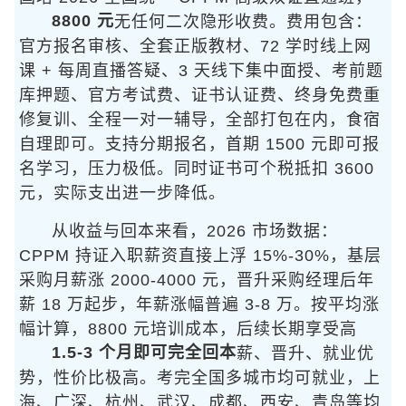
8800 元
无任何二次隐形收费。费用包含：
官方报名审核、全套正版教材、72 学时线上网
课 + 每周直播答疑、3 天线下集中面授、考前题
库押题、官方考试费、证书认证费、终身免费重
修复训、全程一对一辅导，全部打包在内，食宿
自理即可。支持分期报名，首期 1500 元即可报
名学习，压力极低。同时证书可个税抵扣 3600
元，实际支出进一步降低。
从收益与回本来看，2026 市场数据：
CPPM 持证入职薪资直接上浮 15%-30%，基层
采购月薪涨 2000-4000 元，晋升采购经理后年
薪 18 万起步，年薪涨幅普遍 3-8 万。按平均涨
幅计算，8800 元培训成本
，后续长期享受高
1.5-3 个月即可完全回本
薪、晋升、就业优
势，性价比极高。考完全国多城市均可就业，上
海、广深、杭州、武汉、成都、西安、青岛等均