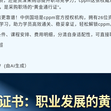
质，还是资深采购想提升职场竞争力，cppm这张权
，是采购职场的“黄金通行证”。
培更靠谱！中供国培是cppm官方授权机构，拥有26位
学习，助力学员高效通关、稳妥拿证，轻松解锁cpp
考条件、课程安排、费用明细，分清自身适配性，可直
超
/
(由AI生成）